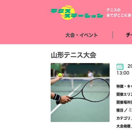
テニスの
全てがここにあ
チ
大会・イベント
山形テニス大会
2
13:00
特徴・キ
開催エリ
開催場所
種目
／
カテゴリ
大会規模