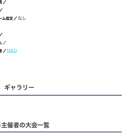
費
／
／
なし
ーム指定
／
／
ル
／
NAO
者
／
ギャラリー
じ主催者の大会一覧