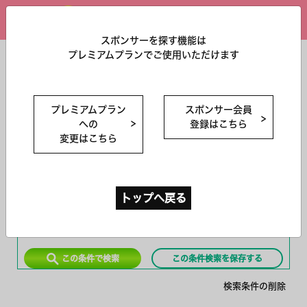
ログイン
スポンサーを探す機能は
プレミアムプランでご使用いただけます
スポンサー
を探す
年齢制限
プレミアムプラン
スポンサー会員
への
登録はこちら
大会規模
変更はこちら
チームメンバー数
テニス大会出場数
スポンサー希望エ
選択してください
トップへ戻る
リア
個人
法人
所属
この条件で検索
この条件検索を保存する
検索条件の削除