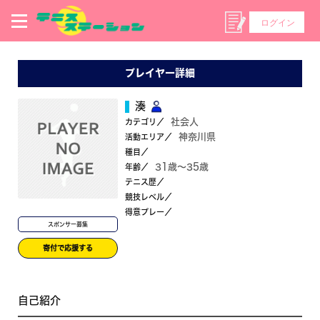
ログイン
プレイヤー詳細
湊
社会人
カテゴリ／
神奈川県
活動エリア／
種目／
31歳〜35歳
年齢／
テニス歴／
競技レベル／
得意プレー／
スポンサー募集
寄付で応援する
自己紹介