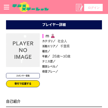
ログイン
プレイヤー詳細
ｍ
社会人
カテゴリ／
千葉県
活動エリア／
種目／
26歳〜30歳
年齢／
テニス歴／
競技レベル／
得意プレー／
スポンサー募集
寄付で応援する
自己紹介